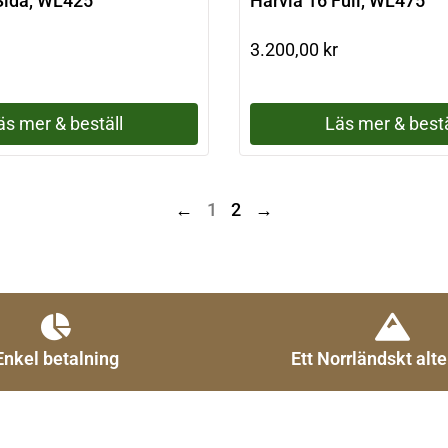
Sida, WL425
Harvia 16 Full, WL475
3.200,00
kr
äs mer & beställ
Läs mer & bestä
←
1
2
→
Enkel betalning
Ett Norrländskt alte