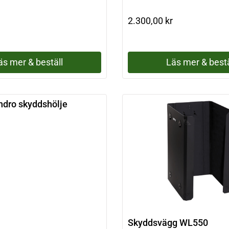
2.300,00
kr
äs mer & beställ
Läs mer & bestä
indro skyddshölje
Skyddsvägg WL550