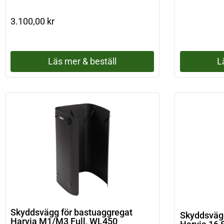
3.100,00
kr
Läs mer & beställ
L
Skyddsvägg för bastuaggregat
Skyddsvägg
Harvia M1/M3 Full, WL450