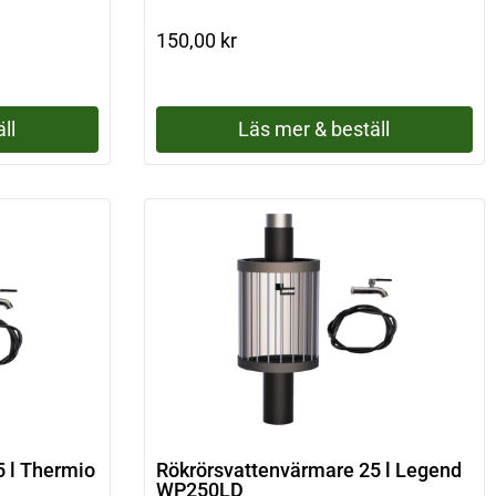
150,00
kr
ll
Läs mer & beställ
 l Thermio
Rökrörsvattenvärmare 25 l Legend
WP250LD