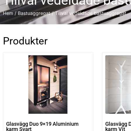
Tillval vedeldade bas
Hem
/
Bastuaggregat
/ Tillval vedeldade bastuaggregat
Produkter
Glasvägg Duo 9×19 Aluminium
Glasvägg 
karm Svart
karm Vit