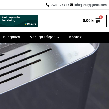
0923 - 755 85
info@trabyggarna.com
0
0,00
kr
Bildgalleri
Vanliga frågor
Kontakt