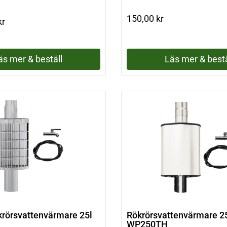
150,00
kr
kr
äs mer & beställ
Läs mer & bestä
ökrörsvattenvärmare 25l
Rökrörsvattenvärmare 25
WP250TH