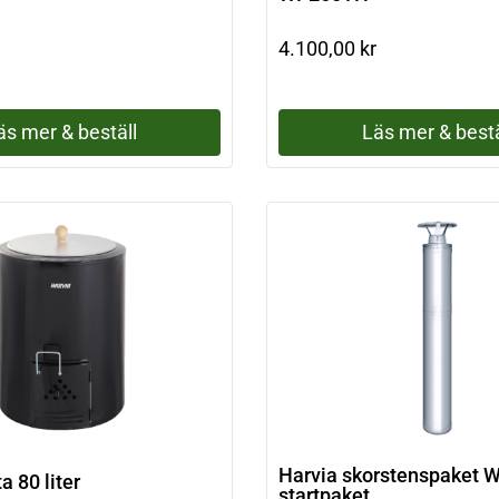
4.100,00
kr
äs mer & beställ
Läs mer & bestä
Harvia skorstenspaket
a 80 liter
startpaket