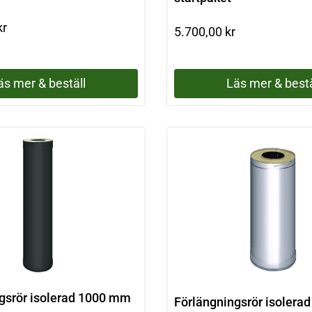
kr
5.700,00
kr
äs mer & beställ
Läs mer & bestä
gsrör isolerad 1000 mm
Förlängningsrör isolera