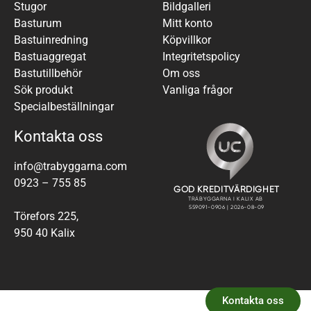
Stugor
Bildgalleri
Basturum
Mitt konto
Bastuinredning
Köpvillkor
Bastuaggregat
Integritetspolicy
Bastutillbehör
Om oss
Sök produkt
Vanliga frågor
Specialbeställningar
Kontakta oss
info@trabyggarna.com
0923 – 755 85
Törefors 225,
950 40 Kalix
Kontakta oss