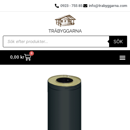
0923 - 755 85
info@trabyggarna.com
SÖK
0
0,00
kr