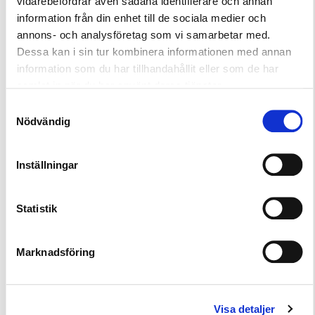
temperaturförändringarna. Inomhus kan
vidarebefordrar även sådana identifierare och annan
skorstenen monteras på en höjd på upp till 3 m
information från din enhet till de sociala medier och
utan stöd. Utomhus är motsvarande höjd 2 m. Välj
annons- och analysföretag som vi samarbetar med.
Harvia-kvalitet som finslipats till max.
Dessa kan i sin tur kombinera informationen med annan
information som du har tillhandahållit eller som de har
samlat in när du har använt deras tjänster.
WHP500M svart
Samtyckesval
Nödvändig
Inställningar
Förlängningsrör isolerad 500 mm
Statistik
svart
2.800,00
kr
Marknadsföring
Lägg i varukorg
Visa detaljer