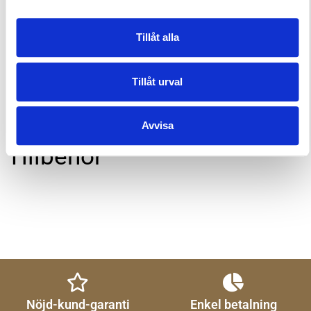
Tillåt alla
Delbetala räntefritt med Resurs Bank från
117
kr/mån
i 24 månader
Tillåt urval
Trustpilot
Avvisa
Tillbehör
Nöjd-kund-garanti
Enkel betalning