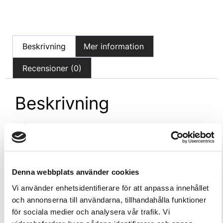
Beskrivning
Mer information
Recensioner (0)
Beskrivning
Stålskorstensförlängningen Harvia WHP500M är
tillverkad i svart brännlackerat stål och kan
användas för en enkel förlängning av Harvia
stålskosten. Tack vare den geniala
Denna webbplats använder cookies
anslutningsmetoden skruvas förlängningarna fast
vid varandra och även rökrören låses fast vid
Vi använder enhetsidentifierare för att anpassa innehållet
varandra tack vare skårorna i rören. Detta
och annonserna till användarna, tillhandahålla funktioner
förhindrar att delarna rör på sig till följd av
för sociala medier och analysera vår trafik. Vi