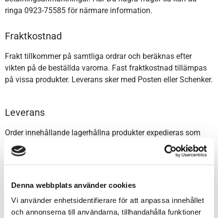
ringa 0923-75585 för närmare information.
Fraktkostnad
Frakt tillkommer på samtliga ordrar och beräknas efter
vikten på de beställda varorna. Fast fraktkostnad tillämpas
på vissa produkter. Leverans sker med Posten eller Schenker.
Leverans
Order innehållande lagerhållna produkter expedieras som
regel en till två dagar efter beställning. Ordrar inom Norden
och Europa längre leveranstid. Trabyggarna.se anlitar
Schenker eller Posten för leverans. Beställningsvaror
kontakta Träbyggarna för aktuell leveranstid.
Denna webbplats använder cookies
Vi använder enhetsidentifierare för att anpassa innehållet
Återköp
och annonserna till användarna, tillhandahålla funktioner