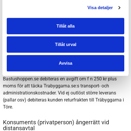
Återköpet är godkänt först när Trabyggarna.se mottagit och
Visa detaljer
kontrollerat varan och funnit den vara i enlighet med
ovanstående villkor.
Vad gäller konsuments rätt till återköp, dvs ångerrätt, se
Tillåt alla
nedan under avsnittet ”Konsuments (privatpersons)
ångerrätt vid distansavtal”.
Tillåt urval
Outlöst försändelse
Avvisa
För försändelse som ej lösts ut utan gått i retur till
Bastushoppen.se debiteras en avgift om f n 250 kr plus
moms för att täcka Trabyggarna.se:s transport- och
administrationskostnader. Vid ej outlöst större leverans
(pallar osv) debiteras kunden returfrakten till Träbyggarna i
Töre.
Konsuments (privatperson) ångerrätt vid
distansavtal