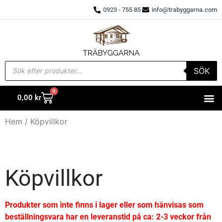
0923 - 755 85
info@trabyggarna.com
SÖK
0
0,00
kr
Hem
/ Köpvillkor
Köpvillkor
Produkter som inte finns i lager eller som hänvisas som
beställningsvara har en leveranstid på ca: 2-3 veckor från