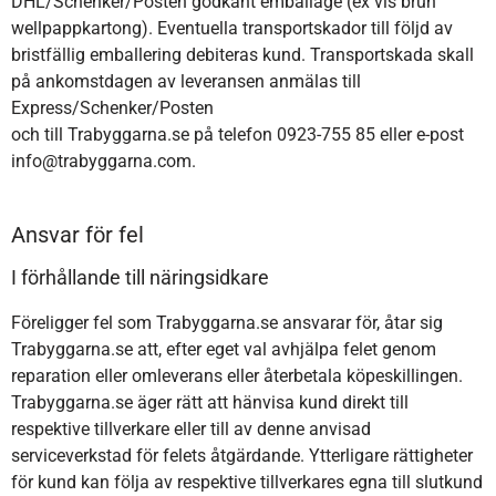
DHL/Schenker/Posten godkänt emballage (ex vis brun
wellpappkartong). Eventuella transportskador till följd av
bristfällig emballering debiteras kund. Transportskada skall
på ankomstdagen av leveransen anmälas till
Express/Schenker/Posten
och till Trabyggarna.se på telefon 0923-755 85 eller e-post
info@trabyggarna.com.
Ansvar för fel
I förhållande till näringsidkare
Föreligger fel som Trabyggarna.se ansvarar för, åtar sig
Trabyggarna.se att, efter eget val avhjälpa felet genom
reparation eller omleverans eller återbetala köpeskillingen.
Trabyggarna.se äger rätt att hänvisa kund direkt till
respektive tillverkare eller till av denne anvisad
serviceverkstad för felets åtgärdande. Ytterligare rättigheter
för kund kan följa av respektive tillverkares egna till slutkund