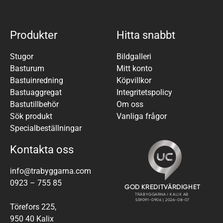
Produkter
Hitta snabbt
Stugor
Bildgalleri
Basturum
Mitt konto
Bastuinredning
Köpvillkor
Bastuaggregat
Integritetspolicy
Bastutillbehör
Om oss
Sök produkt
Vanliga frågor
Specialbeställningar
Kontakta oss
info@trabyggarna.com
0923 – 755 85
Törefors 225,
950 40 Kalix