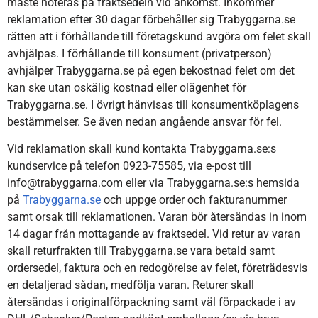
måste noteras på fraktsedeln vid ankomst. Inkommer
reklamation efter 30 dagar förbehåller sig Trabyggarna.se
rätten att i förhållande till företagskund avgöra om felet skall
avhjälpas. I förhållande till konsument (privatperson)
avhjälper Trabyggarna.se på egen bekostnad felet om det
kan ske utan oskälig kostnad eller olägenhet för
Trabyggarna.se. I övrigt hänvisas till konsumentköplagens
bestämmelser. Se även nedan angående ansvar för fel.
Vid reklamation skall kund kontakta Trabyggarna.se:s
kundservice på telefon 0923-75585, via e-post till
info@trabyggarna.com eller via Trabyggarna.se:s hemsida
på
Trabyggarna.se
och uppge order och fakturanummer
samt orsak till reklamationen. Varan bör återsändas in inom
14 dagar från mottagande av fraktsedel. Vid retur av varan
skall returfrakten till Trabyggarna.se vara betald samt
ordersedel, faktura och en redogörelse av felet, företrädesvis
en detaljerad sådan, medfölja varan. Returer skall
återsändas i originalförpackning samt väl förpackade i av