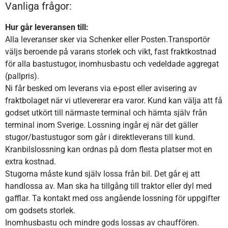
Vanliga frågor:
Hur går leveransen till:
Alla leveranser sker via Schenker eller Posten.Transportör
väljs beroende på varans storlek och vikt, fast fraktkostnad
för alla bastustugor, inomhusbastu och vedeldade aggregat
(pallpris).
Ni får besked om leverans via e-post eller avisering av
fraktbolaget när vi utlevererar era varor. Kund kan välja att få
godset utkört till närmaste terminal och hämta själv från
terminal inom Sverige. Lossning ingår ej när det gäller
stugor/bastustugor som går i direktleverans till kund.
Kranbilslossning kan ordnas på dom flesta platser mot en
extra kostnad.
Stugorna måste kund själv lossa från bil. Det går ej att
handlossa av. Man ska ha tillgång till traktor eller dyl med
gafflar. Ta kontakt med oss angående lossning för uppgifter
om godsets storlek.
Inomhusbastu och mindre gods lossas av chauffören.