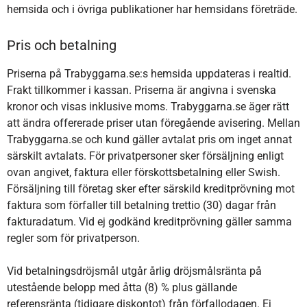
hemsida och i övriga publikationer har hemsidans företräde.
Pris och betalning
Priserna på Trabyggarna.se:s hemsida uppdateras i realtid.
Frakt tillkommer i kassan. Priserna är angivna i svenska
kronor och visas inklusive moms. Trabyggarna.se äger rätt
att ändra offererade priser utan föregående avisering. Mellan
Trabyggarna.se och kund gäller avtalat pris om inget annat
särskilt avtalats. För privatpersoner sker försäljning enligt
ovan angivet, faktura eller förskottsbetalning eller Swish.
Försäljning till företag sker efter särskild kreditprövning mot
faktura som förfaller till betalning trettio (30) dagar från
fakturadatum. Vid ej godkänd kreditprövning gäller samma
regler som för privatperson.
Vid betalningsdröjsmål utgår årlig dröjsmålsränta på
utestående belopp med åtta (8) % plus gällande
referensränta (tidigare diskontot) från förfallodagen. Ej