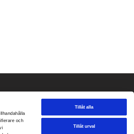
Tillåt alla
illhandahålla
ifierare och
Tillåt urval
vi