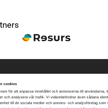
tners
bbt
Kontakta oss
r cookies
info@trabyggarna.com
rare för att anpassa innehållet och annonserna till användarna, t
0923 – 755 85
er och analysera vår trafik. Vi vidarebefordrar även sådana ident
 enhet till de sociala medier och annons- och analysföretag som 
icy
Törefors 225,