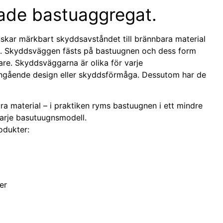
ade bastuaggregat.
kar märkbart skyddsavståndet till brännbara material
me. Skyddsväggen fästs på bastuugnen och dess form
gare. Skyddsväggarna är olika för varje
ngående design eller skyddsförmåga. Dessutom har de
a material – i praktiken ryms bastuugnen i ett mindre
arje basutuugnsmodell.
odukter:
er