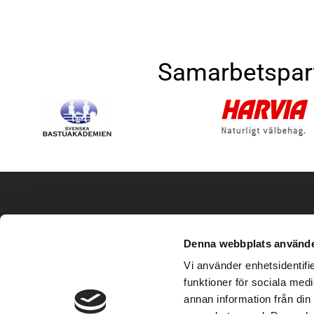
Samarbetspar
Produkter
Hitta sna
Denna webbplats använde
Stugor
Bildgalleri
Vi använder enhetsidentifie
Basturum
Mitt konto
funktioner för sociala medi
Bastuinredning
Köpvillkor
annan information från din
Bastuaggregat
Integritetspol