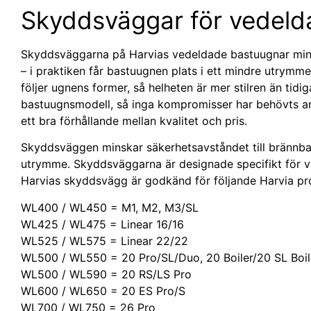
Skyddsväggar för vedeld
Skyddsväggarna på Harvias vedeldade bastuugnar mins
– i praktiken får bastuugnen plats i ett mindre utrym
följer ugnens former, så helheten är mer stilren än tidi
bastuugnsmodell, så inga kompromisser har behövts a
ett bra förhållande mellan kvalitet och pris.
Skyddsväggen minskar säkerhetsavståndet till brännbar
utrymme. Skyddsväggarna är designade specifikt för v
Harvias skyddsvägg är godkänd för följande Harvia pr
WL400 / WL450 = M1, M2, M3/SL
WL425 / WL475 = Linear 16/16
WL525 / WL575 = Linear 22/22
WL500 / WL550 = 20 Pro/SL/Duo, 20 Boiler/20 SL Boil
WL500 / WL590 = 20 RS/LS Pro
WL600 / WL650 = 20 ES Pro/S
WL700 / WL750 = 26 Pro