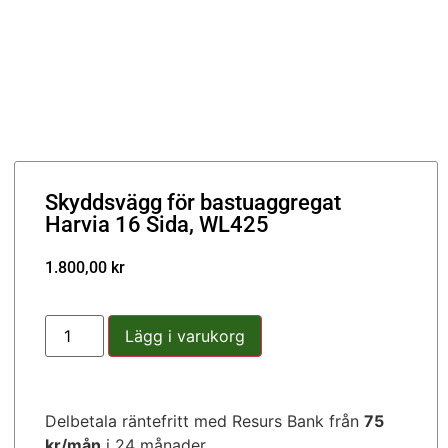
da, WL425
Skyddsvägg för bastuaggregat
Harvia 16 Sida, WL425
1.800,00
kr
Lägg i varukorg
Delbetala räntefritt med Resurs Bank från
75
kr/mån
i 24 månader