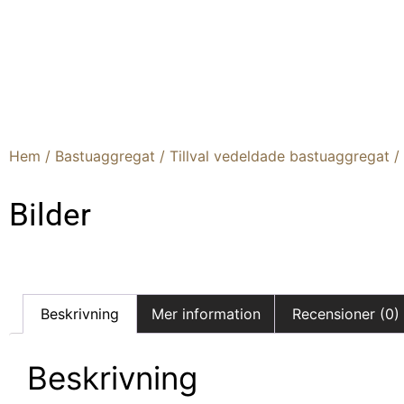
Skyddsvägg för bastu
Hem
/
Bastuaggregat
/
Tillval vedeldade bastuaggregat
/
Bilder
Beskrivning
Mer information
Recensioner (0)
Beskrivning