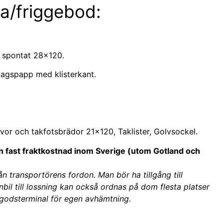
a/friggebod:
t spontat 28×120.
lagspapp med klisterkant.
or och takfotsbrädor 21×120, Taklister, Golvsockel.
n fast fraktkostnad inom Sverige (utom Gotland och
ån transportörens fordon. Man bör ha tillgång till
ranbil till lossning kan också ordnas på dom flesta platser
e godsterminal för egen avhämtning.