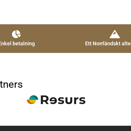
Enkel betalning
Ett Norrländskt alte
tners