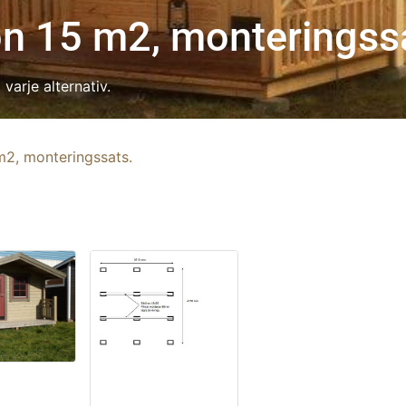
n 15 m2, monteringss
varje alternativ.
m2, monteringssats.