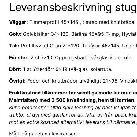
Leveransbeskrivning stug
Väggar:
Timmerprofil 45×145 , timrad med knutbräda.
Golv:
Golvbjälkar 34×120, Bärlina 45×95 T-imp, Hyvla
Tak:
Profilhyvlad Gran 21×120, Takåsar 45×145, Under
Fönster:
2 st 7×10, Öppningsbart Två-glas isolerruta.
Dörr:
1 st Ytterdörr 9×19 två-glas isolerruta.
Övrigt:
Foder och knutbrädor utvändigt 21×95, Vindskiv
Fraktkostnad tillkommer för samtliga modeller med e
Malmfälten) med 3 500 kr/sändning, hem till tomten.
Kund ombesörjer alltid själv lossning av bastustugan fr
traktor el dyl med gafflar för att lyfta av från bilen. K
mot en extra kostnad alternativt leverans till närmast
Mått på paketen i leveransen: