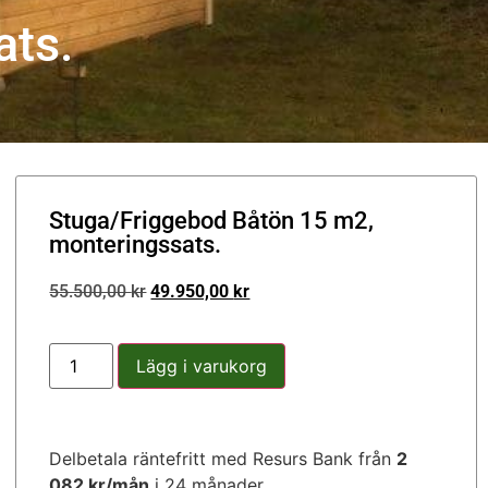
ats.
Stuga/Friggebod Båtön 15 m2,
monteringssats.
55.500,00
kr
49.950,00
kr
Lägg i varukorg
Delbetala räntefritt med Resurs Bank från
2
082 kr/mån
i 24 månader