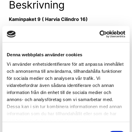
Beskrivning
Kaminpaket 9 ( Harvia Cilindro 16)
Innehåller, en Harvia Cilindro 16(vedeldat
aggregat) rökrör WHP 1500 med ytter- och
innertakstätning, anslutningsrör, Svart
Golvskyddsplåt mot golv, Svarta skyddsplåtar mot
Denna webbplats använder cookies
vägg, bastusten.
Vi använder enhetsidentifierare för att anpassa innehållet
Mer information om aggregatet finns på
och annonserna till användarna, tillhandahålla funktioner
www.harvia.fi
för sociala medier och analysera vår trafik. Vi
Svart rökrör finns som tillval. Till vissa
vidarebefordrar även sådana identifierare och annan
bastumodeller behöver man även
information från din enhet till de sociala medier och
rökrörsförlängning 500 mm.
annons- och analysföretag som vi samarbetar med.
Dessa kan i sin tur kombinera informationen med annan
information som du har tillhandahållit eller som de har
samlat in när du har använt deras tjänster.
Samtyckesval