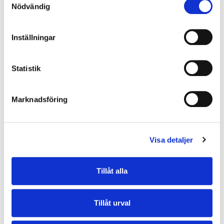
Nödvändig
Kaminpaket 9
17.300,00
kr
Inställningar
Lägg i varukorg
Statistik
Marknadsföring
Delbetala räntefritt med Resurs Bank från
721
kr/mån
i 24 månader
Visa detaljer
Trustpilot
Tillåt alla
Tillbehör
Tillåt urval