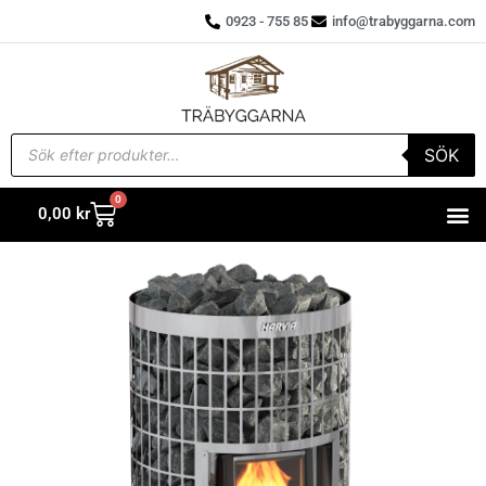
0923 - 755 85
info@trabyggarna.com
SÖK
0
0,00
kr