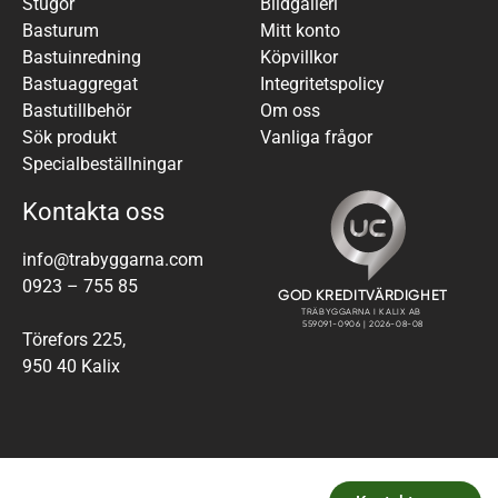
Stugor
Bildgalleri
Basturum
Mitt konto
Bastuinredning
Köpvillkor
Bastuaggregat
Integritetspolicy
Bastutillbehör
Om oss
Sök produkt
Vanliga frågor
Specialbeställningar
Kontakta oss
info@trabyggarna.com
0923 – 755 85
Törefors 225,
950 40 Kalix