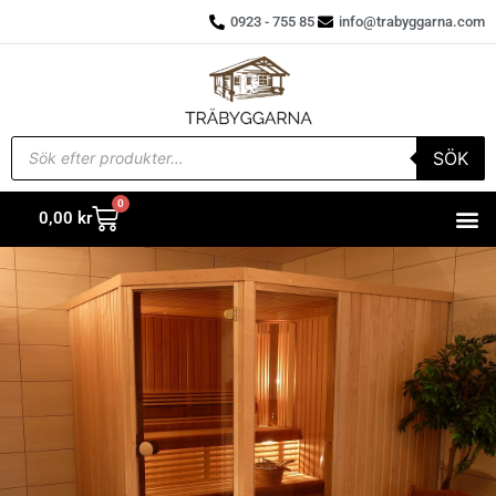
0923 - 755 85
info@trabyggarna.com
SÖK
0
0,00
kr