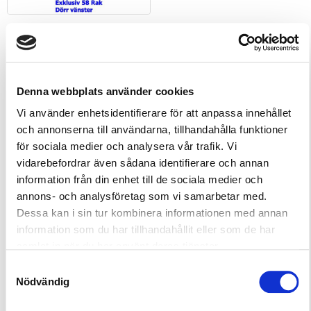
Denna webbplats använder cookies
Beskrivning
Mer information
Vi använder enhetsidentifierare för att anpassa innehållet
Recensioner (0)
och annonserna till användarna, tillhandahålla funktioner
för sociala medier och analysera vår trafik. Vi
vidarebefordrar även sådana identifierare och annan
Beskrivning
information från din enhet till de sociala medier och
annons- och analysföretag som vi samarbetar med.
I alla Exklusiv modeller ingår som standard:
lavar,
Dessa kan i sin tur kombinera informationen med annan
ryggstöd, dekorraster mellan lavar samt
information som du har tillhandahållit eller som de har
belysning under lave.
samlat in när du har använt deras tjänster.
Samtyckesval
Välj mellan hörn/dörr till höger eller vänster.
Nödvändig
Leveransbeskrivning: