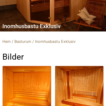
Inomhusbastu Exklusiv
Hem
/
Basturum
/ Inomhusbastu Exklusiv
Bilder