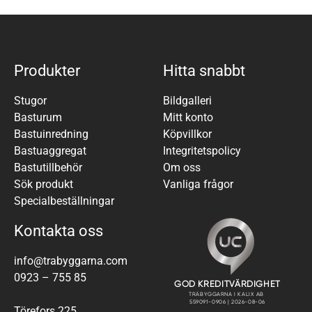
Produkter
Hitta snabbt
Stugor
Bildgalleri
Basturum
Mitt konto
Bastuinredning
Köpvillkor
Bastuaggregat
Integritetspolicy
Bastutillbehör
Om oss
Sök produkt
Vanliga frågor
Specialbeställningar
Kontakta oss
info@trabyggarna.com
0923 – 755 85
Törefors 225,