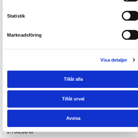
150,00
kr
Statistik
Läs mer & beställ
Marknadsföring
Visa detaljer
Tillåt alla
Tillåt urval
Harvia skorstenspaket WHP1500 startpaket
Avvisa
5.700,00
kr