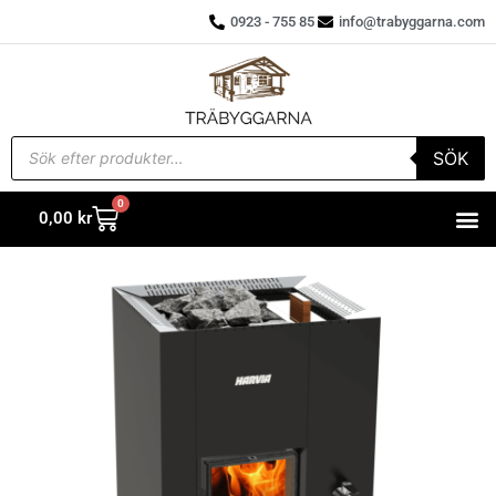
0923 - 755 85
info@trabyggarna.com
SÖK
0
0,00
kr