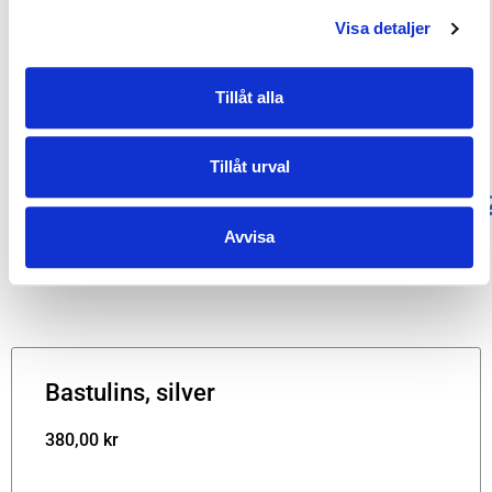
– Skyddsklass: IP54
Visa detaljer
– Monteringshålets bredd: 12 mm
– Kabeln tål 180˚C
Tillåt alla
Bilaga
Produktkort klicka på filen:
Tillåt urval
http://se.oversol.fi/www/proatt.php
id=336
Avvisa
Bastulins, silver
380,00
kr