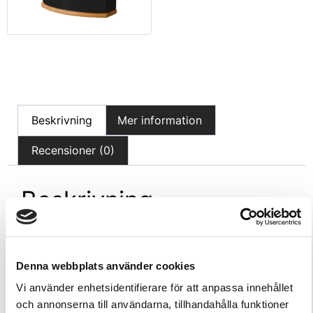
Beskrivning
Mer information
Recensioner (0)
Beskrivning
Tillbehör till LedLite serien för installering i
bastu.Sauna Heater Light består av en LedLite -
Denna webbplats använder cookies
ljuskälla med en tjockare och tåligare lins vilket
gör att den tål värme och ånga bättre. SHL kan
Vi använder enhetsidentifierare för att anpassa innehållet
därför installeras i närheten av bastuaggregatet.
och annonserna till användarna, tillhandahålla funktioner