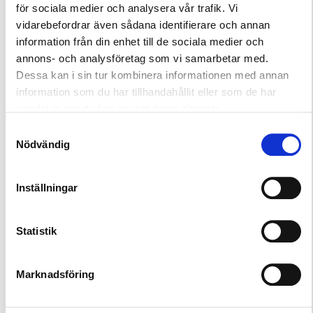
SHL kan enkelt kopplas direkt i LedLite -seriens
för sociala medier och analysera vår trafik. Vi
kopplingsbox. Transformator ingår ej.
vidarebefordrar även sådana identifierare och annan
FÖRPACKNINGENS INNEHÅLL:
information från din enhet till de sociala medier och
annons- och analysföretag som vi samarbetar med.
– LED-lampa med speciallins
Dessa kan i sin tur kombinera informationen med annan
– Kabelserie
information som du har tillhandahållit eller som de har
– Monteringsanvisning
samlat in när du har använt deras tjänster.
TILLBEHÖR:
Samtyckesval
Nödvändig
– Extrakabel á 5m
Inställningar
TEKNISK INFORMATION:
Statistik
– LED-effekt: 0,3W/ lampa
– Total konsumtion: 0,35W /lampa
Marknadsföring
– Spänning: 12 V DC
– Färgtemperatur: 3000K
– Öppningsvinkel: 10˚