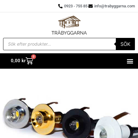
0923 - 755 85
info@trabyggarna.com
SÖK
0
0,00
kr