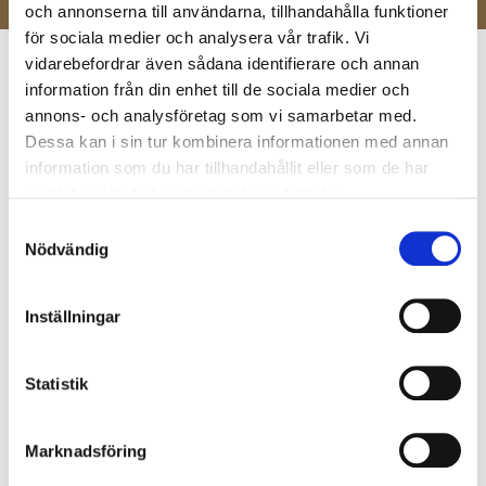
och annonserna till användarna, tillhandahålla funktioner
för sociala medier och analysera vår trafik. Vi
vidarebefordrar även sådana identifierare och annan
information från din enhet till de sociala medier och
annons- och analysföretag som vi samarbetar med.
Kontakta oss
Dessa kan i sin tur kombinera informationen med annan
information som du har tillhandahållit eller som de har
samlat in när du har använt deras tjänster.
Om du vill komma i kontakt med oss nås vi på telefon,
mejl eller kontaktformuläret nedan.
Samtyckesval
Nödvändig
info@trabyggarna.com
Inställningar
Statistik
0923-755 85
Marknadsföring
Törefors 225, 950 40 Kalix
Öppet måndag - fredag 07.30 - 16.00