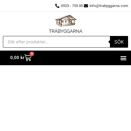
0923 - 755 85
info@trabyggarna.com
SÖK
0
0,00
kr