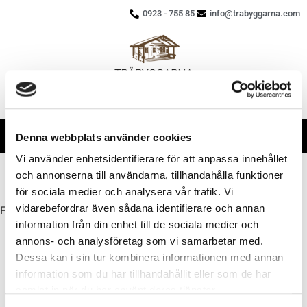
0923 - 755 85
info@trabyggarna.com
SÖK
0
0,00
kr
Denna webbplats använder cookies
Vi använder enhetsidentifierare för att anpassa innehållet
Tack!
och annonserna till användarna, tillhandahålla funktioner
för sociala medier och analysera vår trafik. Vi
vidarebefordrar även sådana identifierare och annan
Formuläret har skickats.
information från din enhet till de sociala medier och
annons- och analysföretag som vi samarbetar med.
Dessa kan i sin tur kombinera informationen med annan
Samarbetspartners
information som du har tillhandahållit eller som de har
samlat in när du har använt deras tjänster.