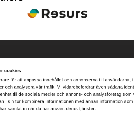
bbt
Kontakta oss
r cookies
info@trabyggarna.com
rare för att anpassa innehållet och annonserna till användarna, t
0923 – 755 85
er och analysera vår trafik. Vi vidarebefordrar även sådana ident
 enhet till de sociala medier och annons- och analysföretag som 
icy
Törefors 225,
 i sin tur kombinera informationen med annan information som
950 40 Kalix
e har samlat in när du har använt deras tjänster.
r