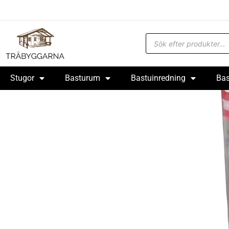
Stugor
Basturum
Bastuinredning
Bas