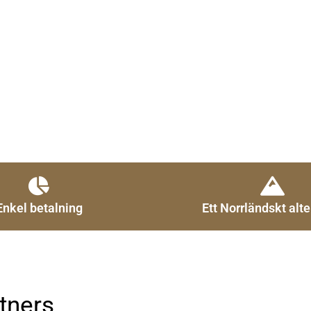
Enkel betalning
Ett Norrländskt alte
tners