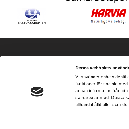
Produkter
Hitta sna
Denna webbplats använde
Stugor
Bildgalleri
Vi använder enhetsidentifie
Basturum
Mitt konto
funktioner för sociala medi
Bastuinredning
Köpvillkor
annan information från din
Bastuaggregat
Integritetspol
samarbetar med. Dessa kan
Bastutillbehör
Om oss
tillhandahållit eller som d
Sök produkt
Vanliga frågo
Specialbeställningar