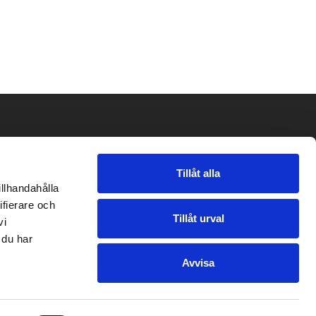
Tillåt alla
illhandahålla
ifierare och
Tillåt urval
vi
 du har
Avvisa