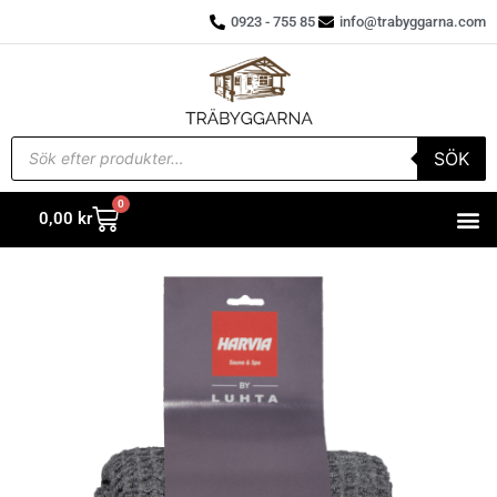
0923 - 755 85
info@trabyggarna.com
SÖK
0
0,00
kr