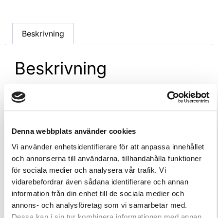
Beskrivning
Beskrivning
Handduk 80×160 cm, grå
SAC80303
Denna webbplats använder cookies
Bomulls-linblandningen med våffelmönster i Harvia
by Luhta-badlakanet känns behaglig mot huden
Vi använder enhetsidentifierare för att anpassa innehållet
och ger handduken en modern, naturlig touch.
och annonserna till användarna, tillhandahålla funktioner
Badlakanet absorberar fukt mycket väl och torkar
för sociala medier och analysera vår trafik. Vi
snabbt efter användningen. Enkel elegans och
vidarebefordrar även sådana identifierare och annan
tidlös design fulländar bastuupplevelsen och den
information från din enhet till de sociala medier och
rejält tilltagna handduken är skön att vira runt sig
annons- och analysföretag som vi samarbetar med.
efter ett avkopplande bad. • 80 x 160 cm • 75 %
Dessa kan i sin tur kombinera informationen med annan